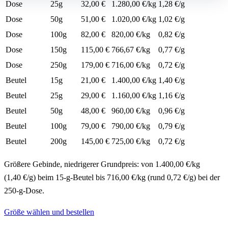
Dose
25g
32,00 €
1.280,00 €/kg
1,28 €/g
Dose
50g
51,00 €
1.020,00 €/kg
1,02 €/g
Dose
100g
82,00 €
820,00 €/kg
0,82 €/g
Dose
150g
115,00 €
766,67 €/kg
0,77 €/g
Dose
250g
179,00 €
716,00 €/kg
0,72 €/g
Beutel
15g
21,00 €
1.400,00 €/kg
1,40 €/g
Beutel
25g
29,00 €
1.160,00 €/kg
1,16 €/g
Beutel
50g
48,00 €
960,00 €/kg
0,96 €/g
Beutel
100g
79,00 €
790,00 €/kg
0,79 €/g
Beutel
200g
145,00 €
725,00 €/kg
0,72 €/g
Größere Gebinde, niedrigerer Grundpreis: von 1.400,00 €/kg
(1,40 €/g) beim 15-g-Beutel bis 716,00 €/kg (rund 0,72 €/g) bei der
250-g-Dose.
Größe wählen und bestellen