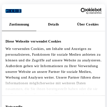
Dose · 100 g
82,00 €
inkl. MwSt.
Zustimmung
Details
Über Cookies
Jetzt kaufen
Spezifikationen
Diese Webseite verwendet Cookies
Wir verwenden Cookies, um Inhalte und Anzeigen zu
Substanz
personalisieren, Funktionen für soziale Medien anbieten zu
beta-Nicotinamid-Mononukleotid (NMN)
können und die Zugriffe auf unsere Website zu analysieren.
Alternativbezeichnung
Außerdem geben wir Informationen zu Ihrer Verwendung
Nicotinamid Mononukleotid, β-NMN, Nicotinamide
unserer Website an unsere Partner für soziale Medien,
Mononucleotide
Werbung und Analysen weiter. Unsere Partner führen diese
CAS-Nummer
Informationen möglicherweise mit weiteren Daten
1094-61-7
zusammen, die Sie ihnen bereitgestellt haben oder die sie
Molekularformel
im Rahmen Ihrer Nutzung der Dienste gesammelt haben.
C₁₁H₁₅N₂O₈P
Einwilligungsauswahl
Molekulargewicht
Notwendig