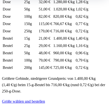
Dose
25g
32,00 €
1.280,00 €/kg
1,28 €/g
Dose
50g
51,00 €
1.020,00 €/kg
1,02 €/g
Dose
100g
82,00 €
820,00 €/kg
0,82 €/g
Dose
150g
115,00 €
766,67 €/kg
0,77 €/g
Dose
250g
179,00 €
716,00 €/kg
0,72 €/g
Beutel
15g
21,00 €
1.400,00 €/kg
1,40 €/g
Beutel
25g
29,00 €
1.160,00 €/kg
1,16 €/g
Beutel
50g
48,00 €
960,00 €/kg
0,96 €/g
Beutel
100g
79,00 €
790,00 €/kg
0,79 €/g
Beutel
200g
145,00 €
725,00 €/kg
0,72 €/g
Größere Gebinde, niedrigerer Grundpreis: von 1.400,00 €/kg
(1,40 €/g) beim 15-g-Beutel bis 716,00 €/kg (rund 0,72 €/g) bei der
250-g-Dose.
Größe wählen und bestellen