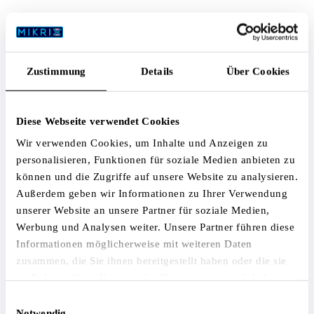
Dose · 100 g
82,00 €
inkl. MwSt.
Zustimmung
Details
Über Cookies
Jetzt kaufen
Spezifikationen
Diese Webseite verwendet Cookies
Wir verwenden Cookies, um Inhalte und Anzeigen zu
Substanz
personalisieren, Funktionen für soziale Medien anbieten zu
beta-Nicotinamid-Mononukleotid (NMN)
können und die Zugriffe auf unsere Website zu analysieren.
Alternativbezeichnung
Außerdem geben wir Informationen zu Ihrer Verwendung
Nicotinamid Mononukleotid, β-NMN, Nicotinamide
unserer Website an unsere Partner für soziale Medien,
Mononucleotide
Werbung und Analysen weiter. Unsere Partner führen diese
CAS-Nummer
Informationen möglicherweise mit weiteren Daten
1094-61-7
zusammen, die Sie ihnen bereitgestellt haben oder die sie
Molekularformel
im Rahmen Ihrer Nutzung der Dienste gesammelt haben.
C₁₁H₁₅N₂O₈P
Einwilligungsauswahl
Molekulargewicht
Notwendig