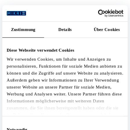
Dose · 100 g
82,00 €
inkl. MwSt.
Zustimmung
Details
Über Cookies
Jetzt kaufen
Spezifikationen
Diese Webseite verwendet Cookies
Wir verwenden Cookies, um Inhalte und Anzeigen zu
Substanz
personalisieren, Funktionen für soziale Medien anbieten zu
beta-Nicotinamid-Mononukleotid (NMN)
können und die Zugriffe auf unsere Website zu analysieren.
Alternativbezeichnung
Außerdem geben wir Informationen zu Ihrer Verwendung
Nicotinamid Mononukleotid, β-NMN, Nicotinamide
unserer Website an unsere Partner für soziale Medien,
Mononucleotide
Werbung und Analysen weiter. Unsere Partner führen diese
CAS-Nummer
Informationen möglicherweise mit weiteren Daten
1094-61-7
zusammen, die Sie ihnen bereitgestellt haben oder die sie
Molekularformel
im Rahmen Ihrer Nutzung der Dienste gesammelt haben.
C₁₁H₁₅N₂O₈P
Einwilligungsauswahl
Molekulargewicht
Notwendig